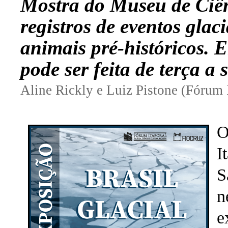
Mostra do Museu de Ciên
registros de eventos glac
animais pré-históricos
. E
pode ser feita de terça a
Aline Rickly e Luiz Pistone (Fórum I
O
I
S
n
e