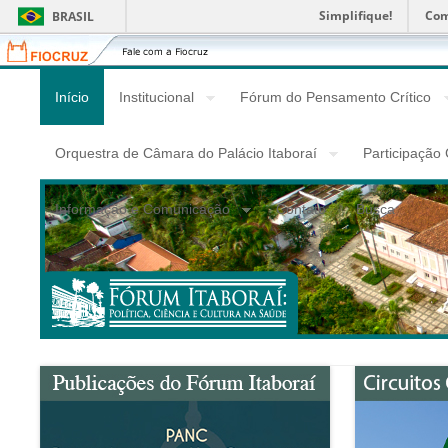
Simplifique!
Com
BRASIL
Fiocruz
Fale
com
a
Início
Institucional
Fórum do Pensamento Crítico
Fiocruz
Orquestra de Câmara do Palácio Itaboraí
Participação
Informação e Comunicação
Contato
Busca