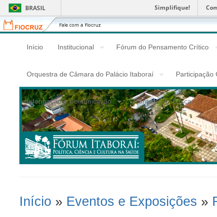
Simplifique!
Com
BRASIL
Fiocruz
Fale
com
a
Início
Institucional
Fórum do Pensamento Crítico
Fiocruz
Orquestra de Câmara do Palácio Itaboraí
Participação
Informação e Comunicação
Contato
Busca
Início
»
Eventos e Exposições
»
Você Está Aqui