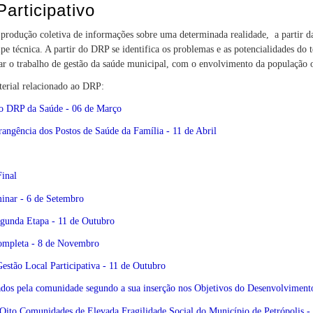
articipativo
rodução coletiva de informações sobre uma determinada realidade, a partir da
e técnica. A partir do DRP se identifica os problemas e as potencialidades do te
jar o trabalho de gestão da saúde municipal, com o envolvimento da população 
terial relacionado ao DRP:
 o DRP da Saúde - 06 de Março
rangência dos Postos de Saúde da Família - 11 de Abril
Final
inar - 6 de Setembro
egunda Etapa - 11 de Outubro
Completa - 8 de Novembro
estão Local Participativa - 11 de Outubro
tados pela comunidade segundo a sua inserção nos Objetivos do Desenvolviment
 Oito Comunidades de Elevada Fragilidade Social do Município de Petrópolis 