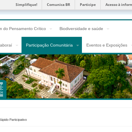
Simplifique!
Comunica BR
Participe
Acesso à infor
 do Pensamento Crítico
Biodiversidade e saúde
taboraí
Participação Comunitária
Eventos e Exposições
Contato
Busca
ápido Participativo