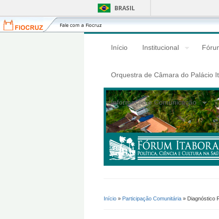
BRASIL
Fiocruz
Fale
com
a
Início
Institucional
Fórum
Fiocruz
Orquestra de Câmara do Palácio I
Informação e Comunicação
Início
»
Participação Comunitária
» Diagnóstico R
Você Está Aqui