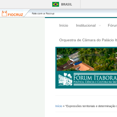
BRASIL
Fiocruz
Fale
com
a
Início
Institucional
Fórum
Fiocruz
Orquestra de Câmara do Palácio I
Informação e Comunicação
Início
» “Expressões territoriais e determinação 
Você Está Aqui