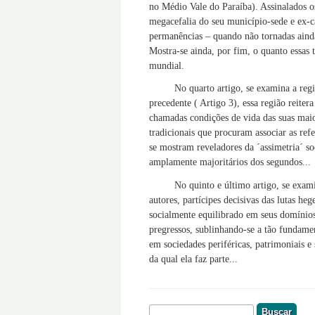
no Médio Vale do Paraíba). Assinalados o
megacefalia do seu município-sede e ex-ca
permanências – quando não tornadas ainda
Mostra-se ainda, por fim, o quanto essas
mundial.
No quarto artigo, se examina a reg
precedente ( Artigo 3), essa região reit
chamadas condições de vida das suas maior
tradicionais que procuram associar as refe
se mostram reveladores da ´assimetria´ s
amplamente majoritários dos segundos...
No quinto e último artigo, se exami
autores, partícipes decisivas das lutas 
socialmente equilibrado em seus domínios.
pregressos, sublinhando-se a tão fundame
em sociedades periféricas, patrimoniais e
da qual ela faz parte...
Buscar