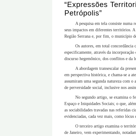
“Expressões Territo
Petrópolis”
A pesquisa em tela consiste numa r
seus impactos em diferentes territórios. A
Região Serrana e, por fim, o município d
Os autores, em total concordância 
especificamente, através da incorporação
discurso hegemônico, dos conflitos e da l
A abordagem transescalar da presen
em perspectiva histórica, e chama-se a ate
assumiram uma segunda natureza com o ad
de perversidade social, inclusive nos assi
No segundo artigo, se examina o fe
Espaço e Iniquidades Sociais; o que, além 
as sociabilidades travadas nas referidas c
evidenciadas, cada vez mais, como lócus d
O terceiro artigo examina o territ
de Janeiro, vem experimentando, notadame