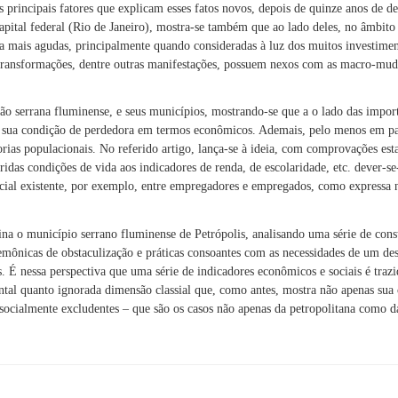
s principais fatores que explicam esses fatos novos, depois de quinze anos de 
pital federal (Rio de Janeiro), mostra-se também que ao lado deles, no âmbito s
 mais agudas, principalmente quando consideradas à luz dos muitos investimen
 transformações, dentre outras manifestações, possuem nexos com as macro-muda
ião serrana fluminense, e seus municípios, mostrando-se que a o lado das import
era sua condição de perdedora em termos econômicos. Ademais, pelo menos em par
ias populacionais. No referido artigo, lança-se à ideia, com comprovações estat
ridas condições de vida aos indicadores de renda, de escolaridade, etc. dever-se-
ocial existente, por exemplo, entre empregadores e empregados, como expressa 
na o município serrano fluminense de Petrópolis, analisando uma série de const
hegemônicas de obstaculização e práticas consoantes com as necessidades de um 
 É nessa perspectiva que uma série de indicadores econômicos e sociais é trazid
ntal quanto ignorada dimensão classial que, como antes, mostra não apenas su
 socialmente excludentes – que são os casos não apenas da petropolitana como da