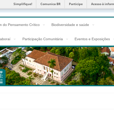
Simplifique!
Comunica BR
Participe
Acesso à infor
 do Pensamento Crítico
Biodiversidade e saúde
taboraí
Participação Comunitária
Eventos e Exposições
Contato
Busca