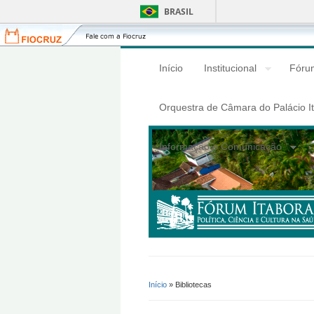
BRASIL
Fiocruz
Fale
com
a
Início
Institucional
Fórum
Fiocruz
Orquestra de Câmara do Palácio I
Informação e Comunicação
Início
» Bibliotecas
Você Está Aqui