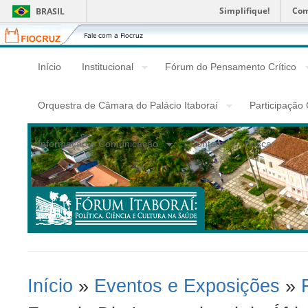
Simplifique!
Com
BRASIL
Fiocruz
Fale
com
a
Início
Institucional
Fórum do Pensamento Crítico
Fiocruz
Orquestra de Câmara do Palácio Itaboraí
Participação
Informação e Comunicação
Contato
Busca
Início
»
Eventos e Exposições
»
Você Está Aqui