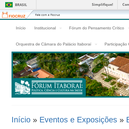
Simplifique!
Com
BRASIL
Fiocruz
Fale
com
a
Início
Institucional
Fórum do Pensamento Crítico
Fiocruz
Orquestra de Câmara do Palácio Itaboraí
Participação
Informação e Comunicação
Contato
Busca
Início
»
Eventos e Exposições
»
Você Está Aqui