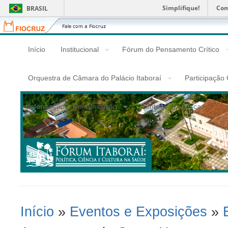
Simplifique!
Com
BRASIL
Fiocruz
Fale
com
a
Início
Institucional
Fórum do Pensamento Crítico
Fiocruz
Orquestra de Câmara do Palácio Itaboraí
Participação
Informação e Comunicação
Contato
Busca
Início
»
Eventos e Exposições
»
Você Está Aqui