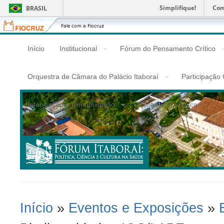
Simplifique!
Com
BRASIL
Fiocruz
Fale
com
a
Início
Institucional
Fórum do Pensamento Crítico
Fiocruz
Orquestra de Câmara do Palácio Itaboraí
Participação
Informação e Comunicação
Contato
Busca
Início
»
Eventos e Exposições
»
Você Está Aqui