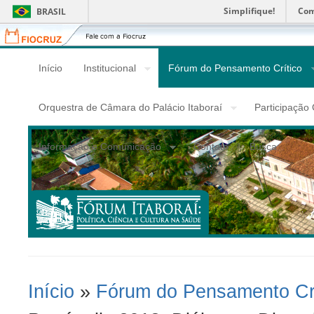
Simplifique!
Com
BRASIL
Fiocruz
Fale
com
a
Início
Institucional
Fórum do Pensamento Crítico
Fiocruz
Orquestra de Câmara do Palácio Itaboraí
Participação
Informação e Comunicação
Contato
Busca
Início
»
Fórum do Pensamento Crí
Você Está Aqui