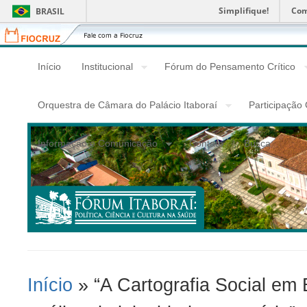
Simplifique!
Com
BRASIL
Fiocruz
Fale
com
a
Início
Institucional
Fórum do Pensamento Crítico
Fiocruz
Orquestra de Câmara do Palácio Itaboraí
Participação
Informação e Comunicação
Contato
Busca
Início
» “A Cartografia Social em
Você Está Aqui