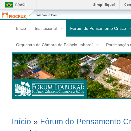
Simplifique!
Com
BRASIL
Fiocruz
Fale
com
a
Início
Institucional
Fórum do Pensamento Crítico
Fiocruz
Orquestra de Câmara do Palácio Itaboraí
Participação
Informação e Comunicação
Contato
Busca
Início
»
Fórum do Pensamento Crí
Você Está Aqui