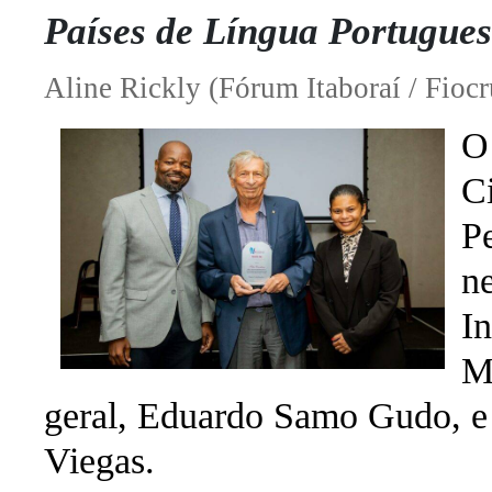
Países de Língua Portugu
Aline Rickly (Fórum Itaboraí / Fiocr
O 
C
Pe
n
In
M
geral, Eduardo Samo Gudo, e d
Viegas.