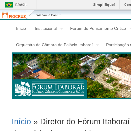
Simplifique!
Com
BRASIL
Fiocruz
Fale
com
a
Início
Institucional
Fórum do Pensamento Crítico
Fiocruz
Orquestra de Câmara do Palácio Itaboraí
Participação
Informação e Comunicação
Contato
Busca
Início
» Diretor do Fórum Itabora
Você Está Aqui