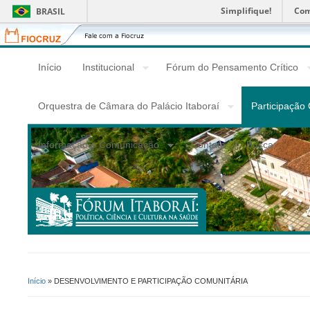
Simplifique!
Com
BRASIL
Fiocruz
Fale
com
a
Início
Institucional
Fórum do Pensamento Crítico
Fiocruz
Orquestra de Câmara do Palácio Itaboraí
Participação
Informação e Comunicação
Contato
Busca
Início
» DESENVOLVIMENTO E PARTICIPAÇÃO COMUNITÁRIA
Você Está Aqui