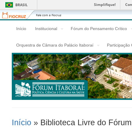
Simplifique!
Com
BRASIL
Fiocruz
Fale
com
a
Início
Institucional
Fórum do Pensamento Crítico
Fiocruz
Orquestra de Câmara do Palácio Itaboraí
Participação
Informação e Comunicação
Contato
Busca
Início
» Biblioteca Livre do Fórum
Você Está Aqui