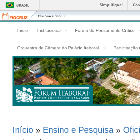
Simplifique!
Com
BRASIL
Fiocruz
Fale
com
a
Início
Institucional
Fórum do Pensamento Crítico
Fiocruz
Orquestra de Câmara do Palácio Itaboraí
Participação
Informação e Comunicação
Contato
Busca
Início
»
Ensino e Pesquisa
»
Ofic
Você Está Aqui