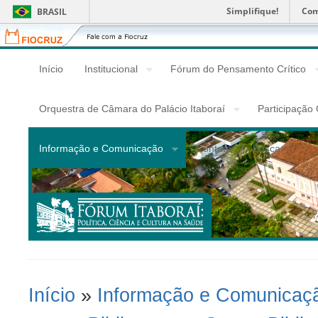
Simplifique!
Com
BRASIL
Fiocruz
Fale
com
a
Início
Institucional
Fórum do Pensamento Crítico
Fiocruz
Orquestra de Câmara do Palácio Itaboraí
Participação
Informação e Comunicação
Contato
Busca
Início
»
Informação e Comunicaç
Você Está Aqui