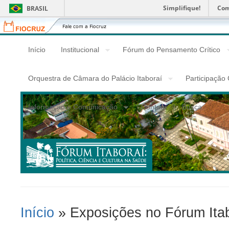
Simplifique!
Com
BRASIL
Fiocruz
Fale
com
a
Início
Institucional
Fórum do Pensamento Crítico
Fiocruz
Orquestra de Câmara do Palácio Itaboraí
Participação
Informação e Comunicação
Contato
Busca
Início
» Exposições no Fórum Itab
Você Está Aqui