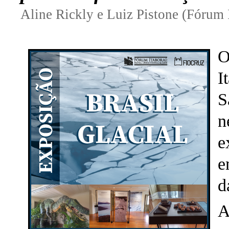
Aline Rickly e Luiz Pistone (Fórum I
O
I
S
n
e
e
d
A