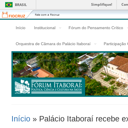
Simplifique!
Com
BRASIL
Fiocruz
Fale
com
a
Início
Institucional
Fórum do Pensamento Crítico
Fiocruz
Orquestra de Câmara do Palácio Itaboraí
Participação
Informação e Comunicação
Contato
Busca
Início
» Palácio Itaboraí recebe ex
Você Está Aqui