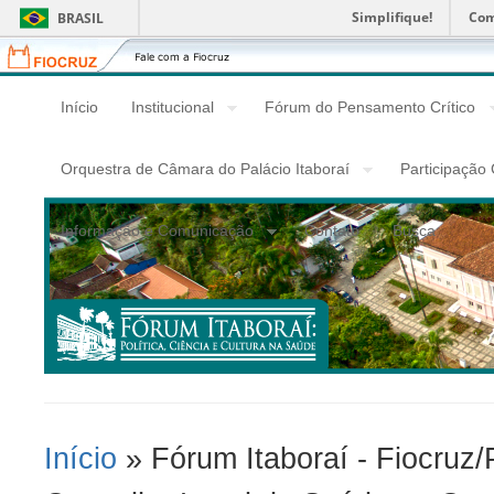
Simplifique!
Com
BRASIL
Fiocruz
Fale
com
a
Início
Institucional
Fórum do Pensamento Crítico
Fiocruz
Orquestra de Câmara do Palácio Itaboraí
Participação
Informação e Comunicação
Contato
Busca
Início
» Fórum Itaboraí - Fiocruz/P
Você Está Aqui