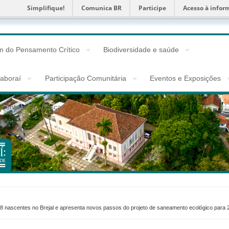
Simplifique!
Comunica BR
Participe
Acesso à infor
 do Pensamento Crítico
Biodiversidade e saúde
taboraí
Participação Comunitária
Eventos e Exposições
Contato
Busca
18 nascentes no Brejal e apresenta novos passos do projeto de saneamento ecológico para 