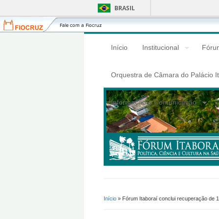
BRASIL
Fiocruz
Fale
com
a
Início
Institucional
Fórum
Fiocruz
Orquestra de Câmara do Palácio I
Informação e Comunicação
Início
» Fórum Itaboraí conclui recuperação de 
Você Está Aqui