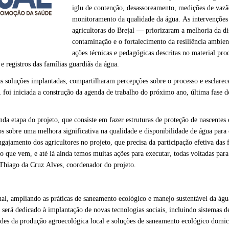
iglu de contenção, desassoreamento, medições de vazã
monitoramento da qualidade da água. As intervenções
agricultoras do Brejal — priorizaram a melhoria da di
contaminação e o fortalecimento da resiliência ambient
ações técnicas e pedagógicas descritas no material pro
e registros das famílias guardiãs da água.
as soluções implantadas, compartilharam percepções sobre o processo e esclare
 foi iniciada a construção da agenda de trabalho do próximo ano, última fase d
a etapa do projeto, que consiste em fazer estruturas de proteção de nascentes
os sobre uma melhora significativa na qualidade e disponibilidade de água para 
ajamento dos agricultores no projeto, que precisa da participação efetiva das 
o que vem, e até lá ainda temos muitas ações para executar, todas voltadas para
Thiago da Cruz Alves, coordenador do projeto.
nal, ampliando as práticas de saneamento ecológico e manejo sustentável da águ
será dedicado à implantação de novas tecnologias sociais, incluindo sistemas d
ades da produção agroecológica local e soluções de saneamento ecológico domici