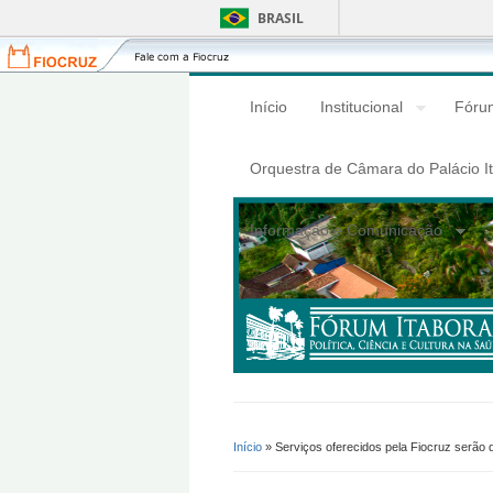
BRASIL
Fiocruz
Fale
com
a
Início
Institucional
Fórum
Fiocruz
Orquestra de Câmara do Palácio I
Informação e Comunicação
Início
» Serviços oferecidos pela Fiocruz serão 
Você Está Aqui