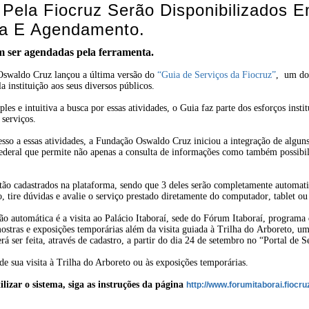
 Pela Fiocruz Serão Disponibilizados 
ta E Agendamento.
em ser agendadas pela ferramenta.
Oswaldo Cruz lançou a última versão do
“Guia de Serviços da Fiocruz”
,
um do
a instituição aos seus diversos públicos.
es e intuitiva a busca por essas atividades, o Guia faz parte dos esforços instit
 serviços.
cesso a essas atividades, a Fundação Oswaldo Cruz iniciou a integração de algu
deral que permite não apenas a consulta de informações como também possibili
tão cadastrados na plataforma, sendo que 3 deles serão completamente automati
, tire dúvidas e avalie o serviço prestado diretamente do computador, tablet o
ção automática é a visita ao Palácio Itaboraí, sede do Fórum Itaboraí, programa
mostras e exposições temporárias além da visita guiada à Trilha do Arboreto, 
rá ser feita, através de cadastro, a partir do dia 24 de setembro no “Portal de S
de sua visita à Trilha do Arboreto ou às exposições temporárias.
lizar o sistema, siga as instruções da página
http://www.forumitaborai.fiocr