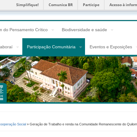
Simplifique!
Comunica BR
Participe
Acesso à infor
 do Pensamento Crítico
Biodiversidade e saúde
taboraí
Participação Comunitária
Eventos e Exposições
Contato
Busca
Cooperação Social
» Geração de Trabalho e renda na Comunidade Remanescente do Quilombo