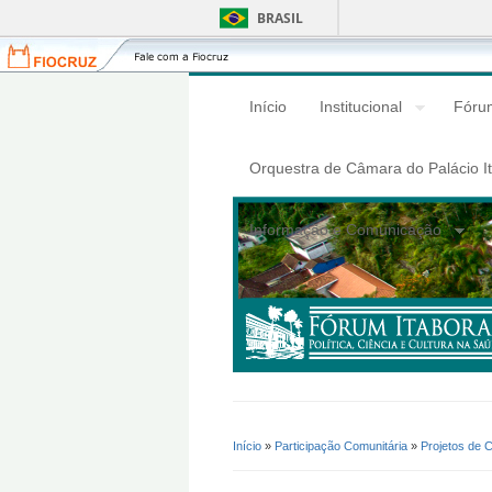
BRASIL
Fiocruz
Fale
com
a
Início
Institucional
Fórum
Fiocruz
Orquestra de Câmara do Palácio I
Informação e Comunicação
Início
»
Participação Comunitária
»
Projetos de 
Você Está Aqui