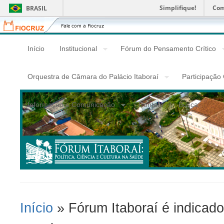
Simplifique!
Com
BRASIL
Fiocruz
Fale
com
a
Início
Institucional
Fórum do Pensamento Crítico
Fiocruz
Orquestra de Câmara do Palácio Itaboraí
Participação
Informação e Comunicação
Contato
Busca
Início
» Fórum Itaboraí é indicad
Você Está Aqui