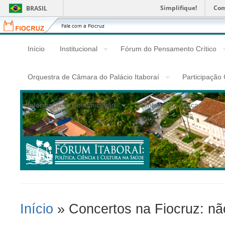
Simplifique!
Com
BRASIL
Fiocruz
Fale
com
a
Início
Institucional
Fórum do Pensamento Crítico
Fiocruz
Orquestra de Câmara do Palácio Itaboraí
Participação
Informação e Comunicação
Contato
Busca
Início
» Concertos na Fiocruz: nã
Você Está Aqui