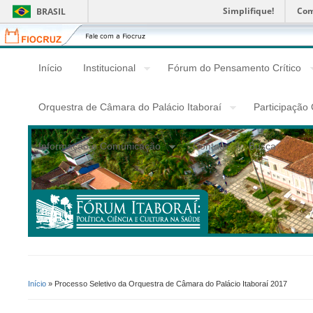
Simplifique!
Com
BRASIL
Fiocruz
Fale
com
a
Início
Institucional
Fórum do Pensamento Crítico
Fiocruz
Orquestra de Câmara do Palácio Itaboraí
Participação
Informação e Comunicação
Contato
Busca
Início
» Processo Seletivo da Orquestra de Câmara do Palácio Itaboraí 2017
Você Está Aqui