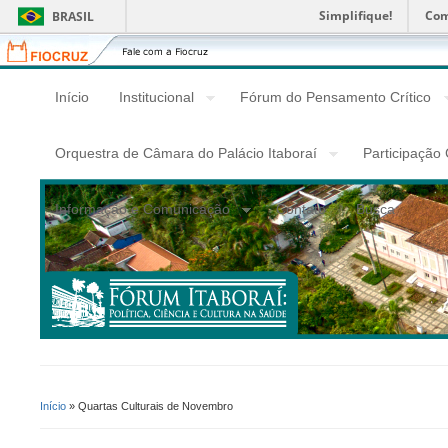
Simplifique!
Com
BRASIL
Fiocruz
Fale
com
a
Início
Institucional
Fórum do Pensamento Crítico
Fiocruz
Orquestra de Câmara do Palácio Itaboraí
Participação
Informação e Comunicação
Contato
Busca
Início
» Quartas Culturais de Novembro
Você Está Aqui