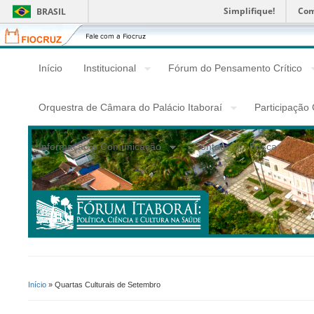
Simplifique!
Com
BRASIL
Fiocruz
Fale
com
a
Início
Institucional
Fórum do Pensamento Crítico
Fiocruz
Orquestra de Câmara do Palácio Itaboraí
Participação
Informação e Comunicação
Contato
Busca
Início
» Quartas Culturais de Setembro
Você Está Aqui