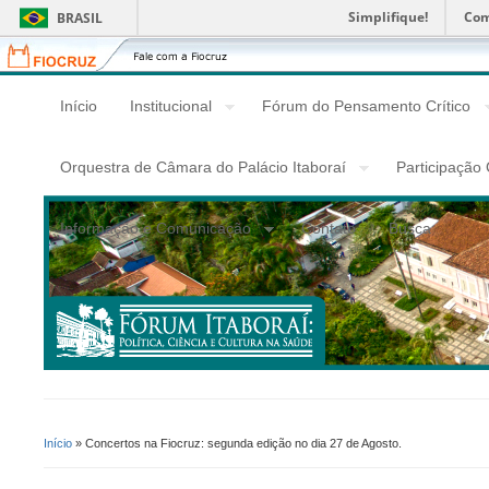
Simplifique!
Com
BRASIL
Fiocruz
Fale
com
a
Início
Institucional
Fórum do Pensamento Crítico
Fiocruz
Orquestra de Câmara do Palácio Itaboraí
Participação
Informação e Comunicação
Contato
Busca
Início
» Concertos na Fiocruz: segunda edição no dia 27 de Agosto.
Você Está Aqui