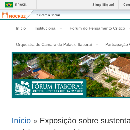
Simplifique!
Com
BRASIL
Fiocruz
Fale
com
a
Início
Institucional
Fórum do Pensamento Crítico
Fiocruz
Orquestra de Câmara do Palácio Itaboraí
Participação
Informação e Comunicação
Contato
Busca
Início
» Exposição sobre sustentab
Você Está Aqui