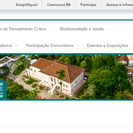
Simplifique!
Comunica BR
Participe
Acesso à infor
 do Pensamento Crítico
Biodiversidade e saúde
taboraí
Participação Comunitária
Eventos e Exposições
Contato
Busca