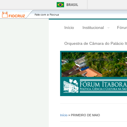
BRASIL
Fiocruz
Fale
com
a
Início
Institucional
Fórum
Fiocruz
Orquestra de Câmara do Palácio I
Informação e Comunicação
Início
» PRIMEIRO DE MAIO
Você Está Aqui