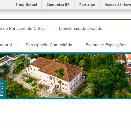
Simplifique!
Comunica BR
Participe
Acesso à infor
 do Pensamento Crítico
Biodiversidade e saúde
taboraí
Participação Comunitária
Eventos e Exposições
Contato
Busca