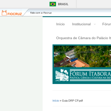
BRASIL
Fiocruz
Fale
com
a
Início
Institucional
Fórum
Fiocruz
Orquestra de Câmara do Palácio I
Informação e Comunicação
Início
» Guia DRP CP.pdf
Você Está Aqui