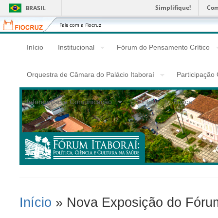
Simplifique!
Com
BRASIL
Fiocruz
Fale
com
a
Início
Institucional
Fórum do Pensamento Crítico
Fiocruz
Orquestra de Câmara do Palácio Itaboraí
Participação
Informação e Comunicação
Contato
Busca
Início
» Nova Exposição do Fórum
Você Está Aqui